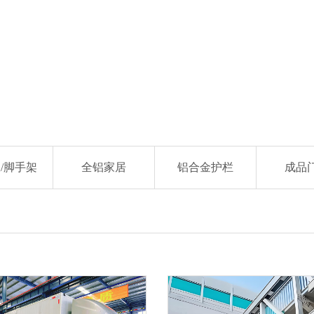
/脚手架
全铝家居
铝合金护栏
成品