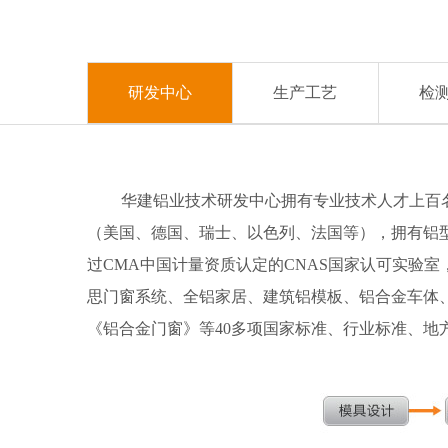
业
企
业
公
文
研发中心
生产工艺
检
理
益
化
念
事
华建铝业技术研发中心拥有专业技术人才上百名，秉
业
（美国、德国、瑞士、以色列、法国等），拥有铝
过CMA中国计量资质认定的CNAS国家认可实验
思门窗系统、全铝家居、建筑铝模板、铝合金车体
《铝合金门窗》等40多项国家标准、行业标准、
新
技
闻
术
企
研