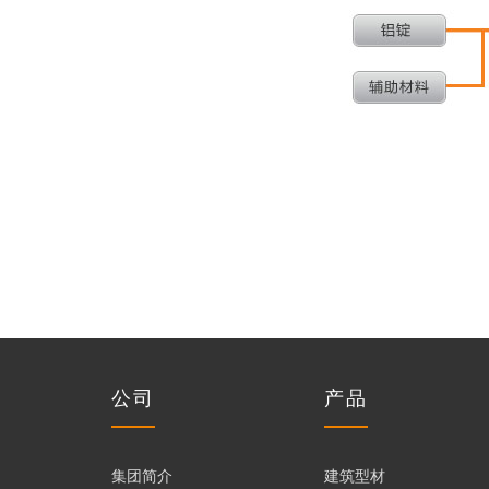
业
媒
发
生
资
中
新
体
中
产
检
讯
心
闻
报
心
工
测
质
道
艺
中
量
心
控
制
产
公司
产品
品
建
筑
工
中
集团简介
建筑型材
型
业
铝