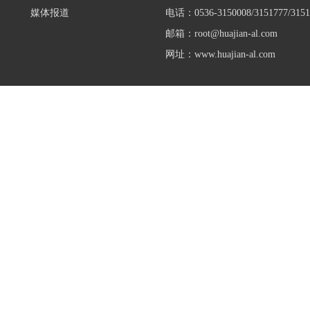
媒体报道
电话：0536-3150008/3151777/3151
邮箱：root@huajian-al.com
网址：www.huajian-al.com
限公司
华建轻合金（山东）有限公司
易欧思（上海）
司
山东华达门窗幕墙有限公司
山东易欧思门窗
限公司
山东华建经贸有限公司
山东华铝房地产
限公司
山东华铝投资股份有限公司