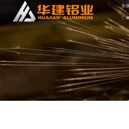
企
网
站
首
页