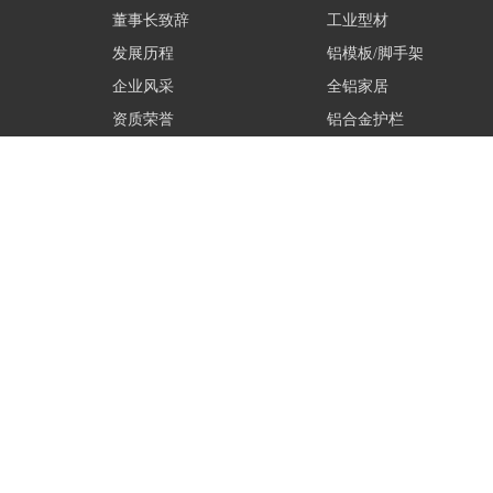
心
董事长致辞
工业型材
材
型
模
全
发展历程
铝模板/脚手架
材
板/
铝
铝
企业风采
全铝家居
资质荣誉
铝合金护栏
脚
家
合
成
成员企业
成品门窗
手
居
金
品
五
五金配件
架
护
门
金
玻
玻璃
胶
栏
窗
配
璃
胶
工
配套服务
件
配
程
经
套
山东华铝国际会展有限公司
山东中宏金属科技有
典
知
案
服
山东华建大酒店有限公司
山东华铝股份有限公
案
名
拆
例
务
山东华铝家居科技股份有限公司
山东标正检验检测有
例
案
装
山东华建农业发展有限公司
山东华铝物业服务有